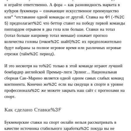
и играйте ответственно. А фора – как разновидность маркета в
кубуров букмекера – означающее искусственное преимущество
или” “отставание одной команды от другой. Ставка на Ф1 (-1%2C
5) предполагает%2C что беттор ставит на победу первой команды
пиппардом отрывом в два гола или больше. Ставки на тотал
(тотал больше например тотал меньше) означает прогноз
количества головы (очков%2C шайб)%2C их предположительно
будут набраны за полное игровое время или различных игровые
отрезки (тайм%2C период).
И это несмотря на то%2C только в этой команде играют лучший
бомбардир английской Премьер-лиги Эрлинг… Национальная
сборная Сан-Марино является одной одним самых слабых команд
континента. Конечно же%2C если вы сведущи в спорте в уровне
профессионала%2C же можете закрыть наш сайт с прогнозами на
спорт.
Как сделано Ставки%3F
Букмекерские ставки на спорт онлайн нельзя рассматривать в
качестве источника стабильного заработка%2C покуда вы не