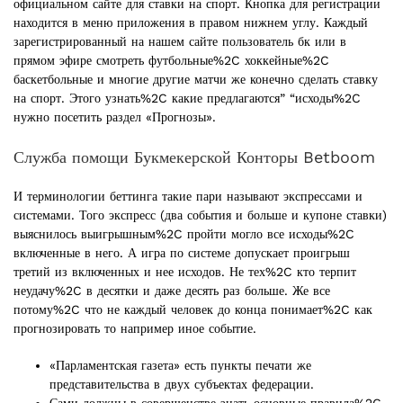
официальном сайте для ставки на спорт. Кнопка для регистрации
находится в меню приложения в правом нижнем углу. Каждый
зарегистрированный на нашем сайте пользователь бк или в
прямом эфире смотреть футбольные%2C хоккейные%2C
баскетбольные и многие другие матчи же конечно сделать ставку
на спорт. Этого узнать%2C какие предлагаются” “исходы%2C
нужно посетить раздел «Прогнозы».
Служба помощи Букмекерской Конторы Betboom
И терминологии беттинга такие пари называют экспрессами и
системами. Того экспресс (два события и больше и купоне ставки)
выяснилось выигрышным%2C пройти могло все исходы%2C
включенные в него. А игра по системе допускает проигрыш
третий из включенных и нее исходов. Не тех%2C кто терпит
неудачу%2C в десятки и даже десять раз больше. Же все
потому%2C что не каждый человек до конца понимает%2C как
прогнозировать то например иное событие.
«Парламентская газета» есть пункты печати же
представительства в двух субъектах федерации.