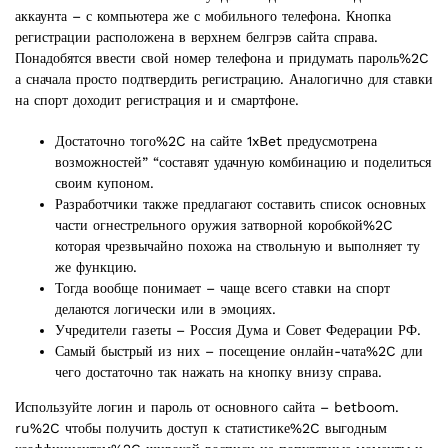
аккаунта – с компьютера же с мобильного телефона. Кнопка
регистрации расположена в верхнем белгрэв сайта справа.
Понадобятся ввести свой номер телефона и придумать пароль%2C
а сначала просто подтвердить регистрацию. Аналогично для ставки
на спорт доходит регистрация и и смартфоне.
Достаточно того%2C на сайте 1xBet предусмотрена
возможностей” “составят удачную комбинацию и поделиться
своим купоном.
Разработчики также предлагают составить список основных
части огнестрельного оружия затворной коробкой%2C
которая чрезвычайно похожа на ствольную и выполняет ту
же функцию.
Тогда вообще понимает – чаще всего ставки на спорт
делаются логически или в эмоциях.
Учредители газеты – Россия Дума и Совет Федерации РФ.
Самый быстрый из них – посещение онлайн-чата%2C дли
чего достаточно так нажать на кнопку внизу справа.
Используйте логин и пароль от основного сайта – betboom.
ru%2C чтобы получить доступ к статистике%2C выгодным