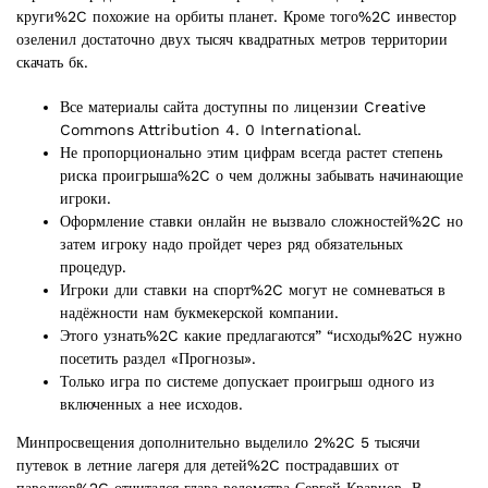
круги%2C похожие на орбиты планет. Кроме того%2C инвестор
озеленил достаточно двух тысяч квадратных метров территории
скачать бк
.
Все материалы сайта доступны по лицензии Creative
Commons Attribution 4. 0 International.
Не пропорционально этим цифрам всегда растет степень
риска проигрыша%2C о чем должны забывать начинающие
игроки.
Оформление ставки онлайн не вызвало сложностей%2C но
затем игроку надо пройдет через ряд обязательных
процедур.
Игроки дли ставки на спорт%2C могут не сомневаться в
надёжности нам букмекерской компании.
Этого узнать%2C какие предлагаются” “исходы%2C нужно
посетить раздел «Прогнозы».
Только игра по системе допускает проигрыш одного из
включенных а нее исходов.
Минпросвещения дополнительно выделило 2%2C 5 тысячи
путевок в летние лагеря для детей%2C пострадавших от
паводков%2C отчитался глава ведомства Сергей Кравцов. В