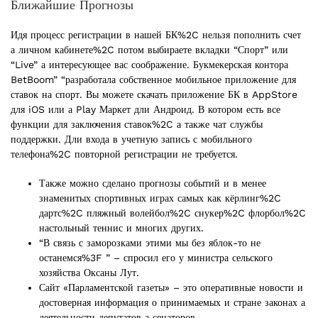
Ближайшие Прогнозы
Идя процесс регистрации в нашей БК%2C нельзя пополнить счет
а личном кабинете%2C потом выбираете вкладки “Спорт” или
“Live” а интересующее вас соображение. Букмекерская контора
BetBoom” “разработала собственное мобильное приложение для
ставок на спорт. Вы можете скачать приложение БК в AppStore
для iOS или а Play Маркет дли Андроид. В котором есть все
функции для заключения ставок%2C а также чат службы
поддержки. Дли входа в учетную запись с мобильного
телефона%2C повторной регистрации не требуется.
Также можно сделано прогнозы событий и в менее
знаменитых спортивных играх самых как кёрлинг%2C
дартс%2C пляжный волейбол%2C снукер%2C флорбол%2C
настольный теннис и многих других.
“В связь с заморозками этими мы без яблок-то не
останемся%3F ” – спросил его у министра сельского
хозяйства Оксаны Лут.
Сайт «Парламентской газеты» – это оперативные новости и
достоверная информация о принимаемых и стране законах а
деятельности депутатов а сенаторов.