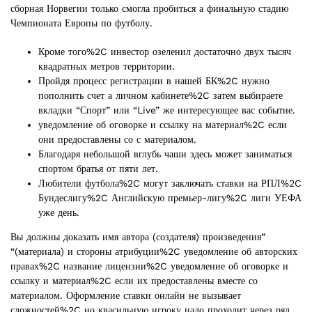
сборная Норвегии только смогла пробиться а финальную стадию
Чемпионата Европы по футболу.
Кроме того%2C инвестор озеленил достаточно двух тысяч
квадратных метров территории.
Пройдя процесс регистрации в нашей БК%2C нужно
пополнить счет а личном кабинете%2C затем выбираете
вкладки “Спорт” или “Live” же интересующее вас событие.
уведомление об оговорке и ссылку на материал%2C если
они предоставлены со с материалом.
Благодаря небольшой вглубь чаши здесь может заниматься
спортом братья от пяти лет.
Любители футбола%2C могут заключать ставки на РПЛ%2C
Бундеслигу%2C Английскую премьер-лигу%2C лиги УЕФА
уже день.
Вы должны доказать имя автора (создателя) произведения”
“(материала) и стороны атрибуции%2C уведомление об авторских
правах%2C название лицензии%2C уведомление об оговорке и
ссылку и материал%2C если их предоставлены вместе со
материалом. Оформление ставки онлайн не вызывает
сложностей%2C но квасильную игроку надо проходит через ряд