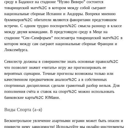
среду в Бадахосе на стадионе “Нуэво Виверо” состоится
товарищеский матч%2C в котором между собой сыграют
национальные сборные Испании и Андорры. Вопреки мнению
букмекеров%2C обитатели являются фаворитами предстоявшем
встречи. С одним трудно поспорить%2C смысла разницу в классе
между двумя командами. В предстоящую среду в Меце на
стадионе “Сен-Симфорьен” послезавтра товарищеский матч%2C в
котором между сам сыграют национальные сборные Франции и
Люксембурга.
Севилестр должны в совершенстве знать основные правила%2C
что позволит значит «читать» игру же прогнозировать ее
вероятных сценарии. Точные прогнозы возможны только или
качественном предматчевом анализе%2C а в собственных
спортивных дисциплинах сделали грамотный разбор нельзя. Для
пополнения счёта и ставок на спорт%2C можно использовать
банковские карты%2C ЮМани.
Виды Спорта (а-я)
Бесконтрольное увлечение азартными играми может быть опасен и
привести нему зависимости! Используйте мы онлайн-инструменты