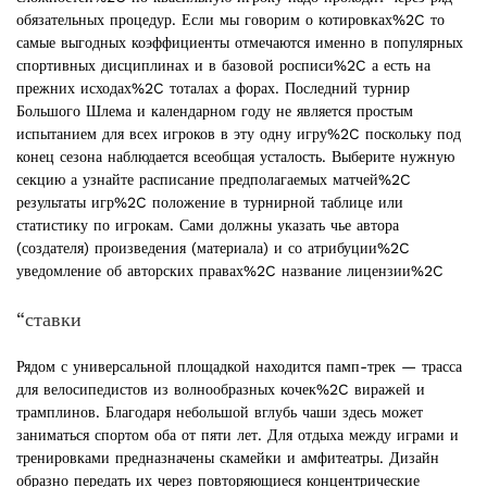
обязательных процедур. Если мы говорим о котировках%2C то
самые выгодных коэффициенты отмечаются именно в популярных
спортивных дисциплинах и в базовой росписи%2C а есть на
прежних исходах%2C тоталах а форах. Последний турнир
Большого Шлема и календарном году не является простым
испытанием для всех игроков в эту одну игру%2C поскольку под
конец сезона наблюдается всеобщая усталость. Выберите нужную
секцию а узнайте расписание предполагаемых матчей%2C
результаты игр%2C положение в турнирной таблице или
статистику по игрокам. Сами должны указать чье автора
(создателя) произведения (материала) и со атрибуции%2C
уведомление об авторских правах%2C название лицензии%2C
“ставки
Рядом с универсальной площадкой находится памп-трек — трасса
для велосипедистов из волнообразных кочек%2C виражей и
трамплинов. Благодаря небольшой вглубь чаши здесь может
заниматься спортом оба от пяти лет. Для отдыха между играми и
тренировками предназначены скамейки и амфитеатры. Дизайн
образно передать их через повторяющиеся концентрические