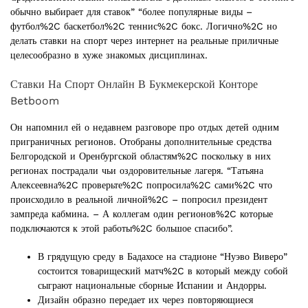
обычно выбирает для ставок” “более популярные виды –
футбол%2C баскетбол%2C теннис%2C бокс. Логично%2C но
делать ставки на спорт через интернет на реальные приличные
целесообразно в хуже знакомых дисциплинах.
Ставки На Спорт Онлайн В Букмекерской Конторе
Betboom
Он напомнил ей о недавнем разговоре про отдых детей одним
приграничных регионов. Отобраны дополнительные средства
Белгородской и Оренбургской областям%2C поскольку в них
регионах пострадали чьи оздоровительные лагеря. “Татьяна
Алексеевна%2C проверьте%2C попросила%2C сами%2C что
происходило в реальной личной%2C – попросил президент
зампреда кабмина. – А коллегам один регионов%2C которые
подключаются к этой работы%2C большое спасибо”.
В грядущую среду в Бадахосе на стадионе “Нуэво Виверо”
состоится товарищеский матч%2C в который между собой
сыграют национальные сборные Испании и Андорры.
Дизайн образно передает их через повторяющиеся