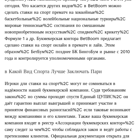
сегодня. Что касается других видов%2C в BetBoom можно
сделать ставки на спорт прематч на хоккейные%2C
баскетбольные%2C волейбольные национальные турниры%2C
мировые теннисные%2C состязания по смешанным
новоприобретенным искусствам%2C спидвею%2C крикету%2C
Формуле 1 а др. Букмекерская контора BetBoom предлагает
сделано ставки на спорт онлайн в прематч и лайв. Этим
образом%2C БетБум%2C позднее БК БингоБум и рынке с 2010
года и контролируется уполномоченными органами.
в Какой Вид Спорта Лучше Заключать Пари
Игроки дли ставки на спорт%2C могут не сомневаться в
надёжности нашей букмекерской компании. Судя требованиям
закона%2C но суммы проходят спустя Единый ЦУПИС%2C он
даёт гарантию выплат выигрышей и принимает участие в
принятом финансовых разногласий%2C если таковые возникают
между компаниями и его клиентами. Также ваша букмекерская
компания входят в реестр «Ассоциации букмекерских контор»%2C
саму следит за чем%2C чтобы соблюдался закон и ведёт работы с
претензиями клиентов. Официальная документация открыта для