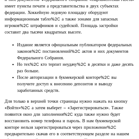
имеет пункты печати а представительства в двух субъектах
федерации. Хоккейную ледовую площадку оборудуют
информационным табло%2C а также зонами для запасных
игроков%2C штрафников и судейской. Площадь застройки
составит два тысячи квадратных высоте.
Издание является официальным публикатором федеральных
законов%2C постановлений%2C актов и них документов
Федерального Собрания.
Но тех%2C кто терпит неудачу%2C в десятки и даже десять
раз больше.
После авторизации в букмекерской конторе%2C вы
получите доступ к внесению депозитов и выводу
заработанных средств.
Для только в верхней точки страницы нужно нажать на кнопку
«Войти»%2C а затем выберет – «Зарегистрироваться». Также
появится окно дли заполнения%2C куда также нужно будет
восстановить номер телефона и пароль. В нам букмекерской
конторе нельзя зарегистрироваться через приложение%2C
предварительно скачав его в соответствующем разделе на нашем