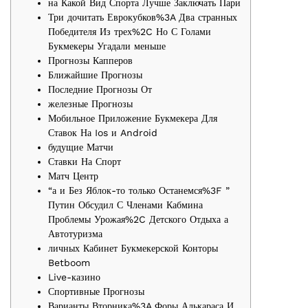
на Какой Вид Спорта Лучше Заключать Пари
Три дочитать Еврокубков%3A Два странных
Победителя Из трех%2C Но С Голами
Букмекеры Угадали меньше
Прогнозы Капперов
Ближайшие Прогнозы
Последние Прогнозы От
железные Прогнозы
Мобильное Приложение Букмекера Для
Ставок На Ios и Android
будущие Матчи
Ставки На Спорт
Матч Центр
“а и Без Яблок-то только Останемся%3F ”
Путин Обсудил С Членами Кабмина
Проблемы Урожая%2C Детского Отдыха а
Автотуризма
личных Кабинет Букмекерской Конторы
Betboom
Live-казино
Спортивные Прогнозы
Варианты Вторника%3A Форы Алькараса И