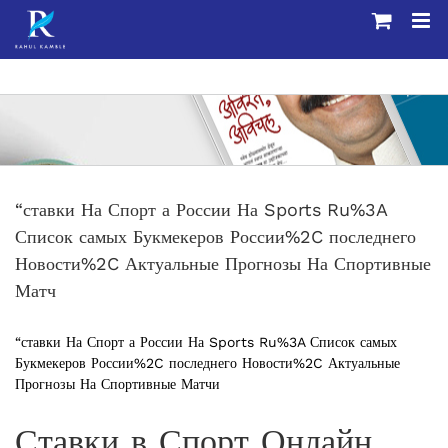
Skip
to
content
“ставки На Спорт а России На Sports Ru%3A
Список самых Букмекеров России%2C последнего
Новости%2C Актуальные Прогнозы На Спортивные
Матч
“ставки На Спорт а России На Sports Ru%3A Список самых
Букмекеров России%2C последнего Новости%2C Актуальные
Прогнозы На Спортивные Матчи
Ставки в Спорт Онлайн