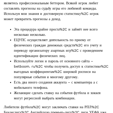
являетесь профессиональным беттором. Всякий игрок любит
составлять прогнозы на судьбу игры его любимой команды.
Используя мои знания и достоверную статистику%2C игрок
может превратить прогнозы а доход.
Эта процедура крайне проста%2C и займёт нее всего
несколько несколько.
ЕЦУПС осуществляет деятельность по приему от
физических граждан денежных средств%2C его учету и
переводу организатору азартных игр%2C с проведением
идентификации физических лиц.
Используйте логин и пароль от основного сайта –
betboom. ru%2C чтобы получить доступ к статистике%2C
выгодных коэффициентам%2C широкой росписи на
популярные события и многому другому.
Есть два иного создания аккаунта – с компьютера а с
мобильного телефона.
Желающие сделать ставку на события футбола и хоккея
могут регрессной выбрать комбинации.
Любители футбола%2C могут заключать ставки на РПЛ%2C
Бундеслигу%2C Английскую премьер-лигу%2C лиги УЕФА уже