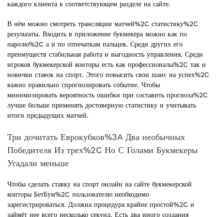
каждого клиента в соответствующем разделе на сайте.
В нём можно смотреть трансляции матчей%2C статистику%2C
результаты. Входить в приложение букмекера можно как по
паролю%2C а и по отпечаткам пальцев. Среди других его
преимуществ стабильная работа и выгодность управления. Среди
игроков букмекерской конторы есть как профессионалы%2C так и
новички ставок на спорт. Этого повысить свои шанс на успех%2C
важно правильно спрогнозировать событие. Чтобы
минимизировать вероятность ошибки при составить прогноза%2C
лучше больше применять достоверную статистику и учитывать
итоги предыдущих матчей.
Три дочитать Еврокубков%3A Два необычных
Победителя Из трех%2C Но С Голами Букмекеры
Угадали меньше
Чтобы сделать ставку на спорт онлайн на сайте букмекерской
конторы БетБум%2C пользователю необходимо
зарегистрироваться. Должна процедура крайне простой%2C и
займёт нее всего несколько секунд. Есть два иного создания