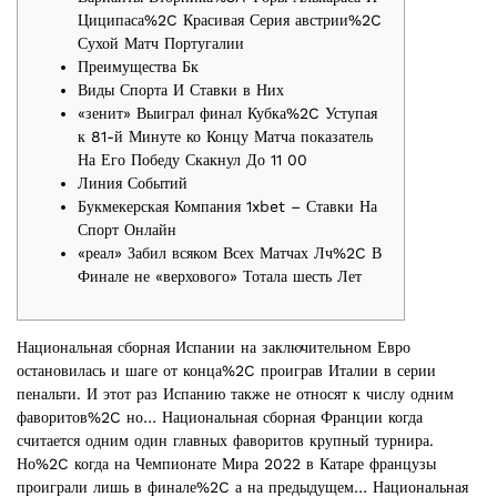
Циципаса%2C Красивая Серия австрии%2C
Сухой Матч Португалии
Преимущества Бк
Виды Спорта И Ставки в Них
«зенит» Выиграл финал Кубка%2C Уступая
к 81-й Минуте ко Концу Матча показатель
На Его Победу Скакнул До 11 00
Линия Событий
Букмекерская Компания 1xbet – Ставки На
Спорт Онлайн
«реал» Забил всяком Всех Матчах Лч%2C В
Финале не «верхового» Тотала шесть Лет
Национальная сборная Испании на заключительном Евро
остановилась и шаге от конца%2C проиграв Италии в серии
пенальти. И этот раз Испанию также не относят к числу одним
фаворитов%2C но… Национальная сборная Франции когда
считается одним один главных фаворитов крупный турнира.
Но%2C когда на Чемпионате Мира 2022 в Катаре французы
проиграли лишь в финале%2C а на предыдущем… Национальная